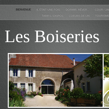
BIENVENUE
IL ÉTAIT UNE FOIS
DORMIR, RÊVER...
COUR / J
TARIFS / DISPOS
COEURS DE LIN
TOURISM
Les Boiseries